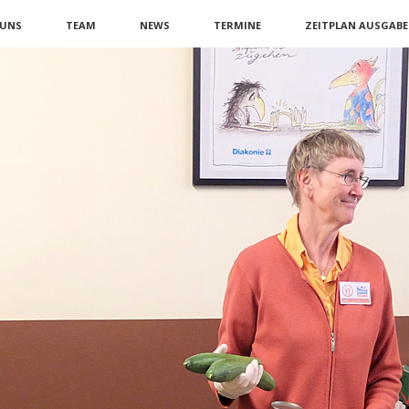
on
 UNS
TEAM
NEWS
TERMINE
ZEITPLAN AUSGABE
ngen