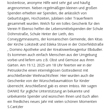
kostenlose, anonyme Hilfe wird sehr gut und häufig
angenommen. Neben regelmäßigen kleinen und großen
Spenden erhielten wir Spenden, die anlässlich von
Geburtstagen, Hochzeiten, Jubiläen oder Trauerfeiern
gesammelt wurden. Welch für ein tolles Geschenk für den
Verein !!! Ebenso helfen die Lebensmittelspenden der Schule
Döhrnstraße, Schule Hinter der Lieth, des
Corveygymnasiums, der koreanischen Gemeinde, den Kitas
der Kirche Lokstedt und Edeka Struve in der Osterfeldstraße
, Domino Apotheke und der Kreativwerbeagentur Elbdudler.
Es kommen auch einfach Menschen aus der Umgebung
vorbei und liefern uns z.B. Obst und Gemüse aus ihren
Gärten. Am 19.12. 2025 um 18 Uhr feierten wir in der
Petruskirche einen interreligiösen Gottesdienst mit
anschließender Weihnachtsfeier. Hier wurden auch die
Geschenke von der Wünschebaumaktion für Kinder
überreicht. Anschließend gab es einen Imbiss. Wir sagen
DANKE für jegliche Unterstützung an bekannte und
unbekannte Spender und wünschen Ihnen und Euch allen
ein friedliches neues Jahr mit vielen schönen Momenten
S.Cantzler