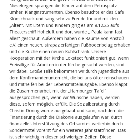
Nieselregen sprangen die Kinder auf dem Petrusplatz
umher. Klanginstrumenten. Ebenso besuchte er das Cafe
Klönschnack und sang sehr zu Freude für und mit den
„Alten“. Mit Eltern und Kindern ging es am 8.12.25 aufs
Theaterschiff Hoheluft und dort wurde „ Paula kann fast
alles“ geschaut. Außerdem haben die Räume von Anstoß
e.V. einen neuen, strapazierfähigen Fußbodenbelag erhalten
und die Küche einen neuen Kühlschrank. Unsere
Kooperation mit der Kirche Lokstedt funktioniert gut, wenn
Freiwillige für Arbeiten in der Kirche gesucht werden, sind
wir dabei. Große Hilfe bekommen wir durch Jugendliche aus
dem Konfirmandenunterricht, die bei uns öfter reinschauen
und mithelfen bei der Lebensmittelausgabe. Ebenso klappt
die Zusammenarbeit mit der „Hamburger Tafel“
ausgesprochen gut, wenn wir Wünsche haben, werden
diese, sofern möglich, erfüllt. Die Sozialberatung durch
Christin Döring wurde ausgebaut und kann, nachdem die
Finanzierung durch die Diakonie ausgelaufen war, durch
finanzielle Unterstützung des Ortsamtes weiterhin durch
Sondermittel vorerst für ein weiteres Jahr stattfinden. Das
ist sehr wichtig in diesen schwierigen Zeiten. Diese