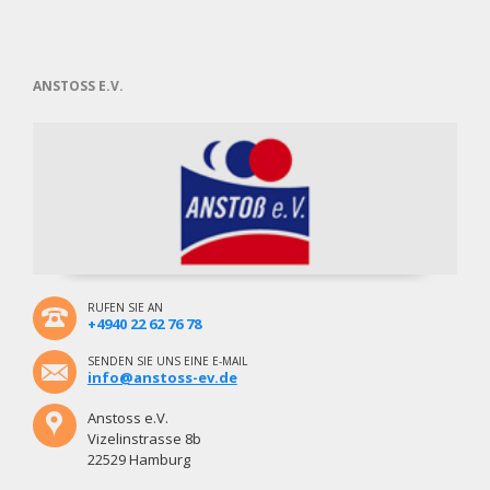
Brehmweg
ANSTOSS E.V.
RUFEN SIE AN
+4940 22 62 76 78
SENDEN SIE UNS EINE E-MAIL
info@anstoss-ev.de
Anstoss e.V.
Vizelinstrasse 8b
22529 Hamburg