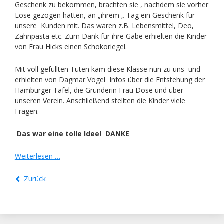
Geschenk zu bekommen, brachten sie , nachdem sie vorher
Lose gezogen hatten, an „ihrem „ Tag ein Geschenk für
unsere Kunden mit. Das waren z.B. Lebensmittel, Deo,
Zahnpasta etc. Zum Dank für ihre Gabe erhielten die Kinder
von Frau Hicks einen Schokoriegel.
Mit voll gefüllten Tüten kam diese Klasse nun zu uns und
erhielten von Dagmar Vogel Infos über die Entstehung der
Hamburger Tafel, die Gründerin Frau Dose und über
unseren Verein. Anschließend stellten die Kinder viele
Fragen.
Das war eine tolle Idee! DANKE
Besuch
Weiterlesen …
von
Klasse
Zurück
5
c
der
Stadtteilschule